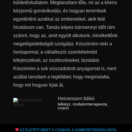
küldetéstudatom. Megtanultam tőle, mi az a kliens
központú gondolkodás, és hogyan teremtsek
egyetértést azokkal az emberekkel, akik felé
hivatásom van. Tamás képes bármennyi időt rám
szánni, hogy az, amit együtt alkotunk, mindkettőnk
megelégedettségét szolgálja. Köszönöm neki a
honlapomat, a vállalkozói szemléletmód
kifejlesztését, az ösztönzéseket, biztatást.
Köszönöm a sok visszadobott anyagomat is, mert
azáltal tanultam a legtöbbet, hogy megmutatta,
hogy mit hogyan írjak át.
Heinemann Ildikó
lelkész, irodalomterapeuta,
coach
AZ ÉLETET! MERT A CSODÁK A KOMFORTZÓNÁN KÍVÜL