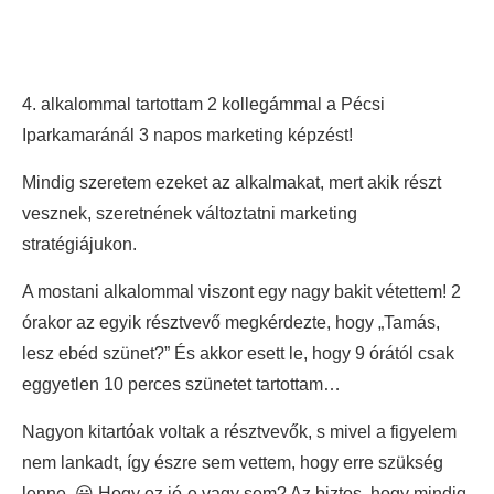
4. alkalommal tartottam 2 kollegámmal a Pécsi
Iparkamaránál 3 napos marketing képzést!
Mindig szeretem ezeket az alkalmakat, mert akik részt
vesznek, szeretnének változtatni marketing
stratégiájukon.
A mostani alkalommal viszont egy nagy bakit vétettem! 2
órakor az egyik résztvevő megkérdezte, hogy „Tamás,
lesz ebéd szünet?” És akkor esett le, hogy 9 órától csak
eggyetlen 10 perces szünetet tartottam…
Nagyon kitartóak voltak a résztvevők, s mivel a figyelem
nem lankadt, így észre sem vettem, hogy erre szükség
lenne. 😀 Hogy ez jó-e vagy sem? Az biztos, hogy mindig