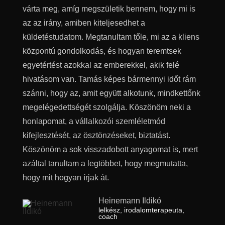
várta meg, amíg megszületik bennem, hogy mi is
az az irány, amiben kiteljesedhet a
küldetéstudatom. Megtanultam tőle, mi az a kliens
központú gondolkodás, és hogyan teremtsek
egyetértést azokkal az emberekkel, akik felé
hivatásom van. Tamás képes bármennyi időt rám
szánni, hogy az, amit együtt alkotunk, mindkettőnk
megelégedettségét szolgálja. Köszönöm neki a
honlapomat, a vállalkozói szemléletmód
kifejlesztését, az ösztönzéseket, biztatást.
Köszönöm a sok visszadobott anyagomat is, mert
azáltal tanultam a legtöbbet, hogy megmutatta,
hogy mit hogyan írjak át.
Heinemann Ildikó
lelkész, irodalomterapeuta,
coach