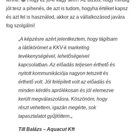
jót tesz a pihenés, de azt is tudom, hogyha értéket kapsz
és azt fel is használod, akkor az a vállalkozásod javára
fog szolgálni!
„
A képzésre azért jelentkeztem, hogy tágítsam
a látókörömet a KKV-k marketing
tevékenységével, lehetőségeivel
kapcsolatban. Az előadás teljesen érthető és
nyitott kommunikációja nagyon tetszett és
érthető volt. Jól felépített volt az előadás és
minden kérdés aprólékosan és jól elemezve
került megválaszolásra. Köszönöm, hogy
részt vehettem, igazán megérte, sok
tapasztalatot gyűjtöttem.
„
Till Balázs – Aquacut Kft